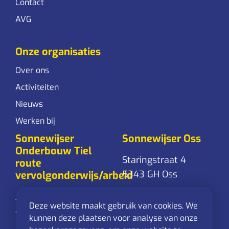
Contact
AVG
Onze organisaties
Over ons
Activiteiten
Nieuws
Werken bij
Sonnewijser
Sonnewijser Oss
Onderbouw Tiel
Staringstraat 4
route
5343 GH Oss
vervolgonderwijs/arbeid
Jacob Cremerstraat 1
0412-626 300
Deze website maakt gebruik van cookies. We
4001 XM Tiel
Stuur een
kunnen deze plaatsen voor analyse van onze
mail