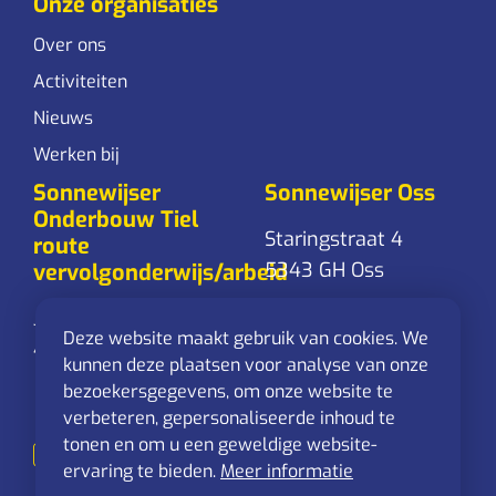
Onze organisaties
Over ons
Activiteiten
Nieuws
Werken bij
Sonnewijser
Sonnewijser Oss
Onderbouw Tiel
Staringstraat 4
route
5343 GH Oss
vervolgonderwijs/arbeid
Jacob Cremerstraat 1
0412-626 300
Deze website maakt gebruik van cookies. We
4001 XM Tiel
Stuur een
kunnen deze plaatsen voor analyse van onze
mail
bezoekersgegevens, om onze website te
0344-627 042
verbeteren, gepersonaliseerde inhoud te
Stuur een
tonen en om u een geweldige website-
mail
ervaring te bieden.
Meer informatie